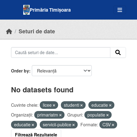
Skip to main content
Primăria Timișoara
Seturi de date
Order by
No datasets found
Cuvinte cheie:
licee
studenti
educatie
Organizații:
primariatm
Grupuri:
populatie
educatie
servicii-publice
Formate:
CSV
Filtrează Rezultatele