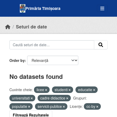
Skip to main content
Primăria Timișoara
Seturi de date
Order by
No datasets found
Cuvinte cheie:
licee
studenti
educatie
universitati
cadre didactice
Grupuri:
populatie
servicii-publice
Licenţe:
cc-by
Filtrează Rezultatele