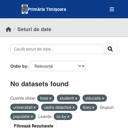
Skip to main content
Primăria Timișoara
Seturi de date
Order by
No datasets found
Cuvinte cheie:
licee
studenti
educatie
universitati
cadre didactice
liceu
Grupuri:
populatie
Licenţe:
cc-by
Filtrează Rezultatele