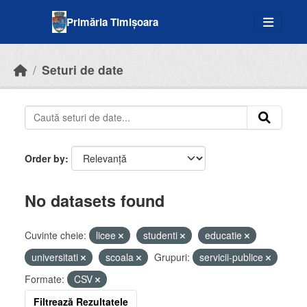
Skip to main content
Primăria Timișoara
Seturi de date
Order by
No datasets found
Cuvinte cheie:
licee
studenti
educatie
universitati
scoala
Grupuri:
servicii-publice
Formate:
CSV
Filtrează Rezultatele