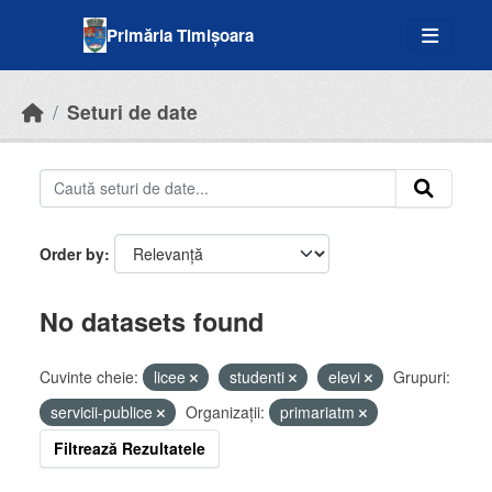
Skip to main content
Primăria Timișoara
Seturi de date
Order by
No datasets found
Cuvinte cheie:
licee
studenti
elevi
Grupuri:
servicii-publice
Organizații:
primariatm
Filtrează Rezultatele