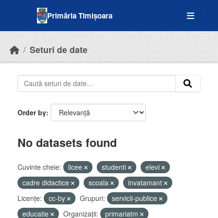
Skip to main content
Primăria Timișoara
Seturi de date
Order by
No datasets found
Cuvinte cheie:
licee
studenti
elevi
cadre didactice
scoala
invatamant
Licenţe:
cc-by
Grupuri:
servicii-publice
educatie
Organizații:
primariatm