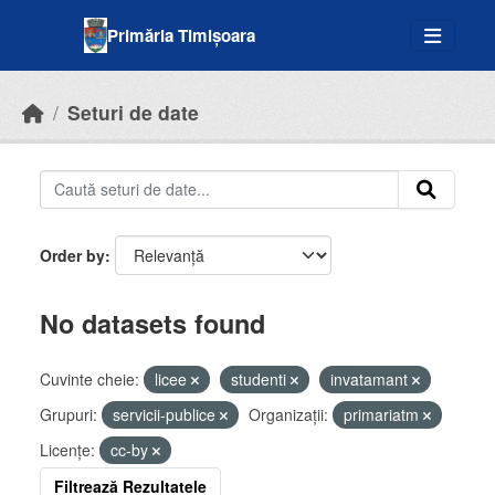
Skip to main content
Primăria Timișoara
Seturi de date
Order by
No datasets found
Cuvinte cheie:
licee
studenti
invatamant
Grupuri:
servicii-publice
Organizații:
primariatm
Licenţe:
cc-by
Filtrează Rezultatele