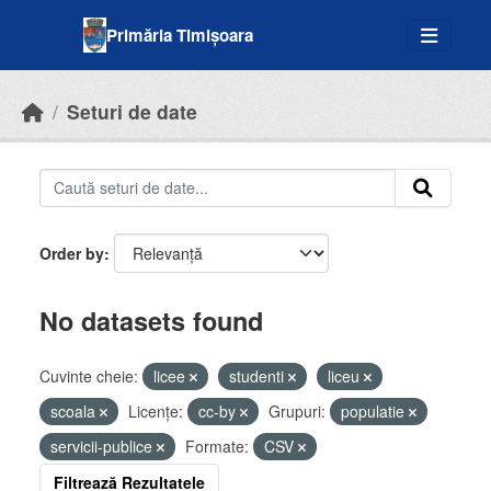
Skip to main content
Primăria Timișoara
Seturi de date
Order by
No datasets found
Cuvinte cheie:
licee
studenti
liceu
scoala
Licenţe:
cc-by
Grupuri:
populatie
servicii-publice
Formate:
CSV
Filtrează Rezultatele