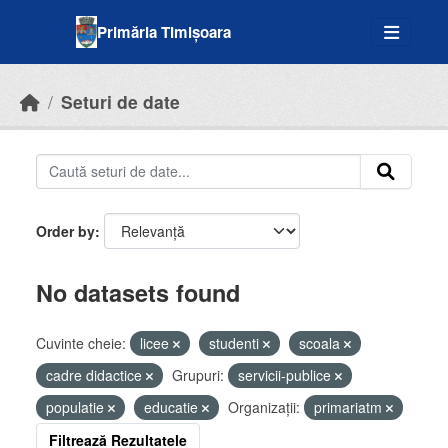
Skip to main content
Primăria Timișoara
Seturi de date
Order by
No datasets found
Cuvinte cheie:
licee
studenti
scoala
cadre didactice
Grupuri:
servicii-publice
populatie
educatie
Organizații:
primariatm
Filtrează Rezultatele