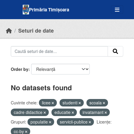
Skip to main content
Primăria Timișoara
Seturi de date
Order by
No datasets found
Cuvinte cheie:
licee
studenti
scoala
cadre didactice
educatie
invatamant
Grupuri:
populatie
servicii-publice
Licenţe:
cc-by