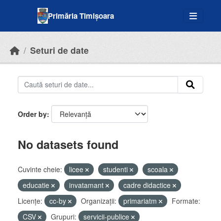
Skip to main content
Primăria Timișoara
Seturi de date
Order by
No datasets found
Cuvinte cheie:
licee
studenti
scoala
educatie
invatamant
cadre didactice
Licenţe:
cc-by
Organizații:
primariatm
Formate:
CSV
Grupuri:
servicii-publice