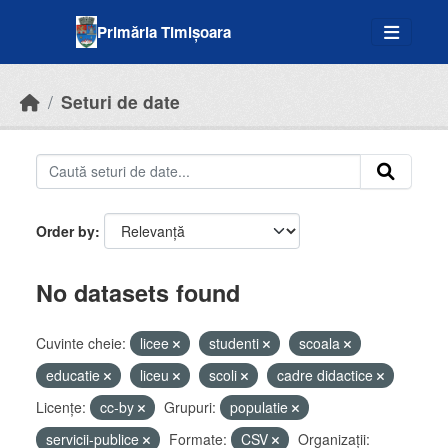
Skip to main content
Primăria Timișoara
Seturi de date
Order by
No datasets found
Cuvinte cheie:
licee
studenti
scoala
educatie
liceu
scoli
cadre didactice
Licenţe:
cc-by
Grupuri:
populatie
servicii-publice
Formate:
CSV
Organizații: