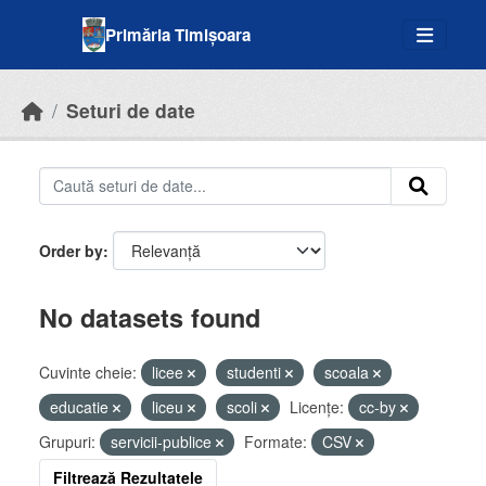
Skip to main content
Primăria Timișoara
Seturi de date
Order by
No datasets found
Cuvinte cheie:
licee
studenti
scoala
educatie
liceu
scoli
Licenţe:
cc-by
Grupuri:
servicii-publice
Formate:
CSV
Filtrează Rezultatele