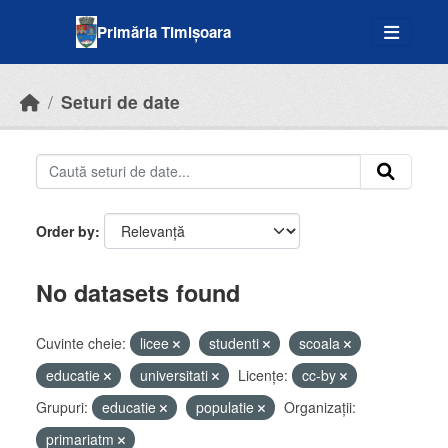
Skip to main content
Primăria Timișoara
Seturi de date
Order by
No datasets found
Cuvinte cheie:
licee
studenti
scoala
educatie
universitati
Licenţe:
cc-by
Grupuri:
educatie
populatie
Organizații:
primariatm