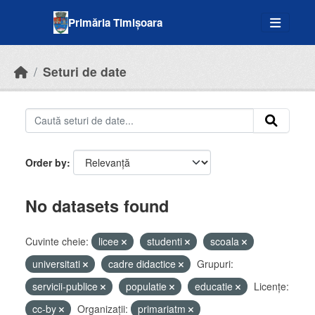
Skip to main content
Primăria Timișoara
Seturi de date
Order by
No datasets found
Cuvinte cheie:
licee
studenti
scoala
universitati
cadre didactice
Grupuri:
servicii-publice
populatie
educatie
Licenţe:
cc-by
Organizații:
primariatm