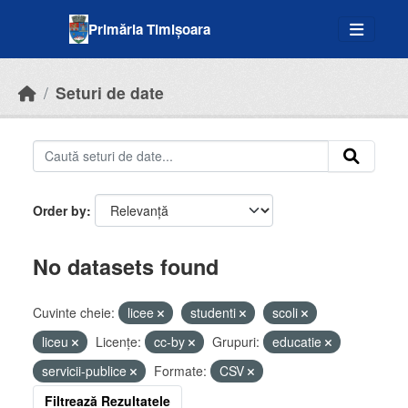
Skip to main content
Primăria Timișoara
Seturi de date
Order by
No datasets found
Cuvinte cheie:
licee
studenti
scoli
liceu
Licenţe:
cc-by
Grupuri:
educatie
servicii-publice
Formate:
CSV
Filtrează Rezultatele