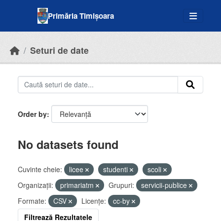
Skip to main content
Primăria Timișoara
Seturi de date
Order by
No datasets found
Cuvinte cheie:
licee
studenti
scoli
Organizații:
primariatm
Grupuri:
servicii-publice
Formate:
CSV
Licenţe:
cc-by
Filtrează Rezultatele