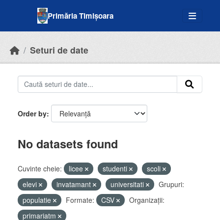
Skip to main content
Primăria Timișoara
Seturi de date
Order by
No datasets found
Cuvinte cheie:
licee
studenti
scoli
elevi
invatamant
universitati
Grupuri:
populatie
Formate:
CSV
Organizații:
primariatm