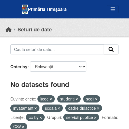
Skip to main content
Primăria Timișoara
Seturi de date
Order by
No datasets found
Cuvinte cheie:
licee
studenti
scoli
invatamant
scoala
cadre didactice
Licenţe:
cc-by
Grupuri:
servicii-publice
Formate:
CSV