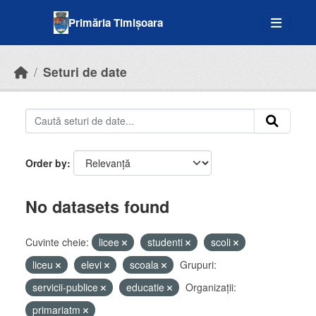
Skip to main content
Primăria Timișoara
Seturi de date
Order by
No datasets found
Cuvinte cheie:
licee
studenti
scoli
liceu
elevi
scoala
Grupuri:
servicii-publice
educatie
Organizații:
primariatm