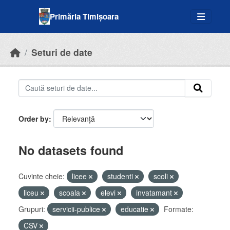
Skip to main content
Primăria Timișoara
Seturi de date
Order by
No datasets found
Cuvinte cheie:
licee
studenti
scoli
liceu
scoala
elevi
invatamant
Grupuri:
servicii-publice
educatie
Formate:
CSV