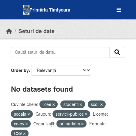
Skip to main content
Primăria Timișoara
Seturi de date
Order by
No datasets found
Cuvinte cheie:
licee
studenti
scoli
scoala
Grupuri:
servicii-publice
Licenţe:
cc-by
Organizații:
primariatm
Formate:
CSV