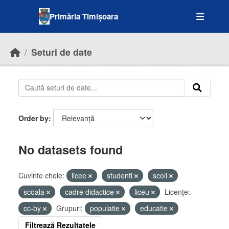
Skip to main content
Primăria Timișoara
Seturi de date
Order by
No datasets found
Cuvinte cheie:
licee
studenti
scoli
scoala
cadre didactice
liceu
Licenţe:
cc-by
Grupuri:
populatie
educatie
Filtrează Rezultatele