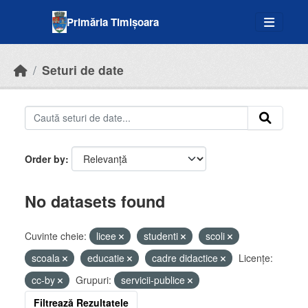
Skip to main content
Primăria Timișoara
Seturi de date
Order by
No datasets found
Cuvinte cheie:
licee
studenti
scoli
scoala
educatie
cadre didactice
Licenţe:
cc-by
Grupuri:
servicii-publice
Filtrează Rezultatele