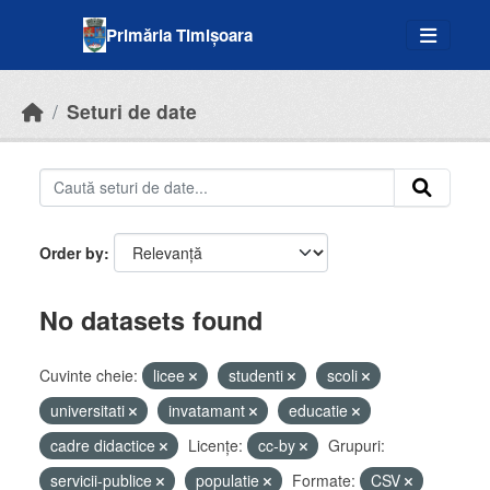
Skip to main content
Primăria Timișoara
Seturi de date
Order by
No datasets found
Cuvinte cheie:
licee
studenti
scoli
universitati
invatamant
educatie
cadre didactice
Licenţe:
cc-by
Grupuri:
servicii-publice
populatie
Formate:
CSV