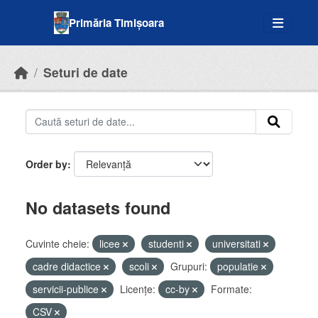
Skip to main content
Primăria Timișoara
Seturi de date
Order by
No datasets found
Cuvinte cheie:
licee
studenti
universitati
cadre didactice
scoli
Grupuri:
populatie
servicii-publice
Licenţe:
cc-by
Formate:
CSV