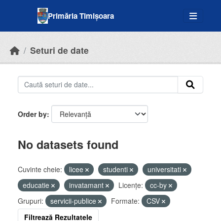
Skip to main content
Primăria Timișoara
Seturi de date
Order by
No datasets found
Cuvinte cheie:
licee
studenti
universitati
educatie
invatamant
Licenţe:
cc-by
Grupuri:
servicii-publice
Formate:
CSV
Filtrează Rezultatele