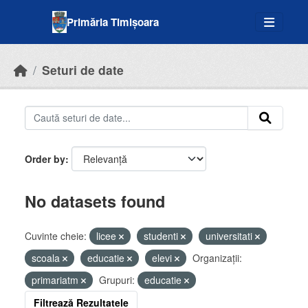
Skip to main content
Primăria Timișoara
Seturi de date
Order by
No datasets found
Cuvinte cheie:
licee
studenti
universitati
scoala
educatie
elevi
Organizații:
primariatm
Grupuri:
educatie
Filtrează Rezultatele