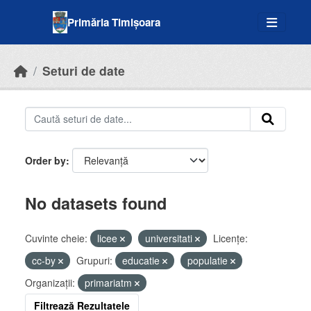
Skip to main content
Primăria Timișoara
Seturi de date
Order by
No datasets found
Cuvinte cheie:
licee
universitati
Licenţe:
cc-by
Grupuri:
educatie
populatie
Organizații:
primariatm
Filtrează Rezultatele