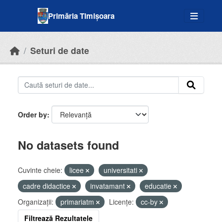
Skip to main content
Primăria Timișoara
Seturi de date
Order by
No datasets found
Cuvinte cheie:
licee
universitati
cadre didactice
invatamant
educatie
Organizații:
primariatm
Licenţe:
cc-by
Filtrează Rezultatele