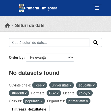
Skip to main content
Primăria Timișoara
Seturi de date
Order by
No datasets found
Cuvinte cheie:
licee
universitati
educatie
studenti
Formate:
CSV
Licenţe:
cc-by
Grupuri:
populatie
Organizații:
primariatm
Filtrează Rezultatele