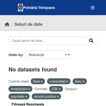
Skip to main content
Primăria Timișoara
Seturi de date
Order by
No datasets found
Cuvinte cheie:
licee
universitati
liceu
invatamant
Formate:
CSV
Grupuri:
populatie
servicii-publice
Filtrează Rezultatele