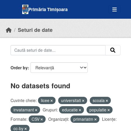
Skip to main content
Primăria Timișoara
Seturi de date
Order by
No datasets found
Cuvinte cheie:
licee
universitati
scoala
invatamant
Grupuri:
educatie
populatie
Formate:
CSV
Organizații:
primariatm
Licenţe:
cc-by