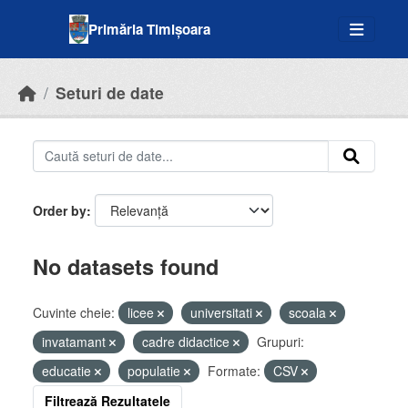
Skip to main content
Primăria Timișoara
Seturi de date
Order by
No datasets found
Cuvinte cheie:
licee
universitati
scoala
invatamant
cadre didactice
Grupuri:
educatie
populatie
Formate:
CSV
Filtrează Rezultatele