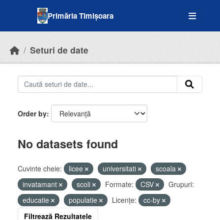
Skip to main content
Primăria Timișoara
Seturi de date
Order by
No datasets found
Cuvinte cheie:
licee
universitati
scoala
invatamant
scoli
Formate:
CSV
Grupuri:
educatie
populatie
Licenţe:
cc-by
Filtrează Rezultatele