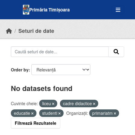
Skip to main content
Primăria Timișoara
Seturi de date
Order by
No datasets found
Cuvinte cheie:
liceu
cadre didactice
educatie
studenti
Organizații:
primariatm
Filtrează Rezultatele