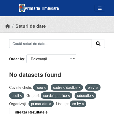
Skip to main content
Primăria Timișoara
Seturi de date
Order by
No datasets found
Cuvinte cheie:
liceu
cadre didactice
elevi
scoli
Grupuri:
servicii-publice
educatie
Organizații:
primariatm
Licenţe:
cc-by
Filtrează Rezultatele