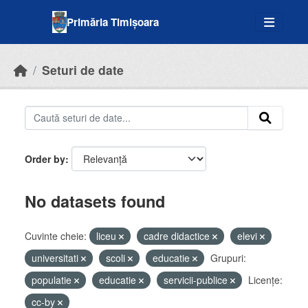
Skip to main content
Primăria Timișoara
Seturi de date
Order by
No datasets found
Cuvinte cheie:
liceu
cadre didactice
elevi
universitati
scoli
educatie
Grupuri:
populatie
educatie
servicii-publice
Licenţe:
cc-by