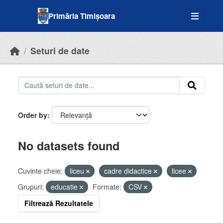
Skip to main content
Primăria Timișoara
Seturi de date
Order by
No datasets found
Cuvinte cheie:
liceu
cadre didactice
licee
Grupuri:
educatie
Formate:
CSV
Filtrează Rezultatele