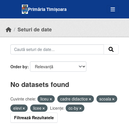
Skip to main content
Primăria Timișoara
Seturi de date
Order by
No datasets found
Cuvinte cheie:
liceu
cadre didactice
scoala
elevi
licee
Licenţe:
cc-by
Filtrează Rezultatele