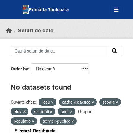
Skip to main content
Primăria Timișoara
Seturi de date
Order by
No datasets found
Cuvinte cheie:
liceu
cadre didactice
scoala
elevi
studenti
scoli
Grupuri:
populatie
servicii-publice
Filtrează Rezultatele