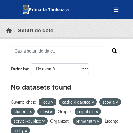
Skip to main content
Primăria Timișoara
Seturi de date
Order by
No datasets found
Cuvinte cheie:
liceu
cadre didactice
scoala
studenti
elevi
Grupuri:
populatie
servicii-publice
Organizații:
primariatm
Licenţe:
cc-by