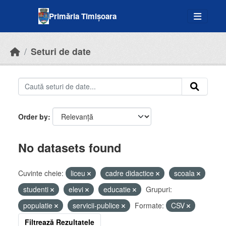
Skip to main content
Primăria Timișoara
Seturi de date
Order by
No datasets found
Cuvinte cheie:
liceu
cadre didactice
scoala
studenti
elevi
educatie
Grupuri:
populatie
servicii-publice
Formate:
CSV
Filtrează Rezultatele