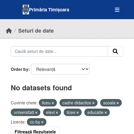
Skip to main content
Primăria Timișoara
Seturi de date
Order by
No datasets found
Cuvinte cheie:
liceu
cadre didactice
scoala
universitati
elevi
licee
educatie
Licenţe:
cc-by
Filtrează Rezultatele