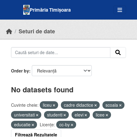
Skip to main content
Primăria Timișoara
Seturi de date
Order by
No datasets found
Cuvinte cheie:
liceu
cadre didactice
scoala
universitati
studenti
elevi
licee
educatie
Licenţe:
cc-by
Filtrează Rezultatele