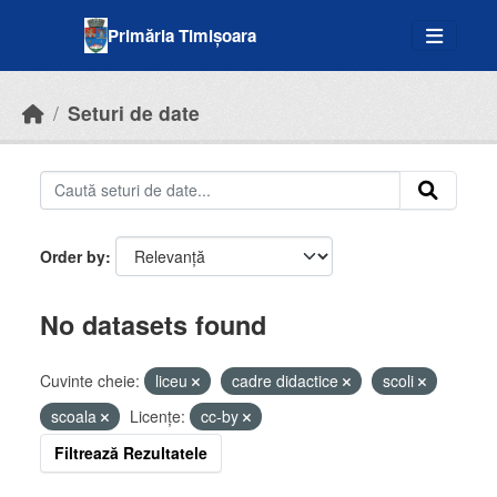
Skip to main content
Primăria Timișoara
Seturi de date
Order by
No datasets found
Cuvinte cheie:
liceu
cadre didactice
scoli
scoala
Licenţe:
cc-by
Filtrează Rezultatele