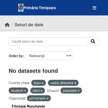
Skip to main content
Primăria Timișoara
Seturi de date
Order by
No datasets found
Cuvinte cheie:
liceu
cadre didactice
studenti
elevi
Grupuri:
populatie
Organizații:
primariatm
Filtrează Rezultatele