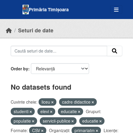
Skip to main content
Primăria Timișoara
Seturi de date
Order by
No datasets found
Cuvinte cheie:
liceu
cadre didactice
studenti
elevi
educatie
Grupuri:
populatie
servicii-publice
educatie
Formate:
CSV
Organizații:
primariatm
Licenţe: