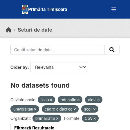
Skip to main content
Primăria Timișoara
Seturi de date
Order by
No datasets found
Cuvinte cheie:
liceu
educatie
elevi
universitati
cadre didactice
scoli
Organizații:
primariatm
Formate:
CSV
Filtrează Rezultatele