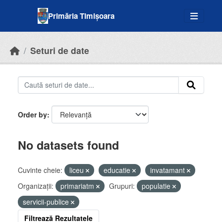
Skip to main content
Primăria Timișoara
Seturi de date
Order by
No datasets found
Cuvinte cheie:
liceu
educatie
invatamant
Organizații:
primariatm
Grupuri:
populatie
servicii-publice
Filtrează Rezultatele